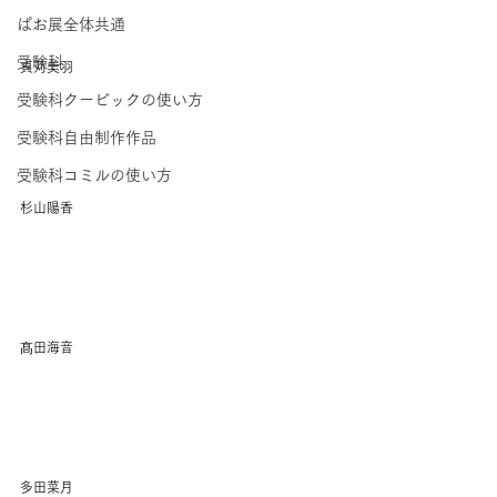
ぱお展全体共通
受験科
貞苅美羽
受験科クービックの使い方
受験科自由制作作品
受験科コミルの使い方
杉山陽香
髙田海音
多田菜月