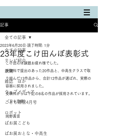
記事
全ての記事
2023年6月20日
読了時間: 1分
全ての記事
23年度こけ田んぼ表彰式
テレビ紹介
こけ田んぼ課題お疲れ様でした。
新聞
受験科で提出のあった20作品と、中高生クラスで取
り組んだ13作品から、合計12作品が選ばれ、実際の
雑誌 ほか
容器に採用されました。
ウェブメディア
受験科からは下記の8名の作品が採用されています。
（五十音順）
こども通信4月号
ロボット
岡野茜音
ぱお展こども
ぱお展おとな・中高生