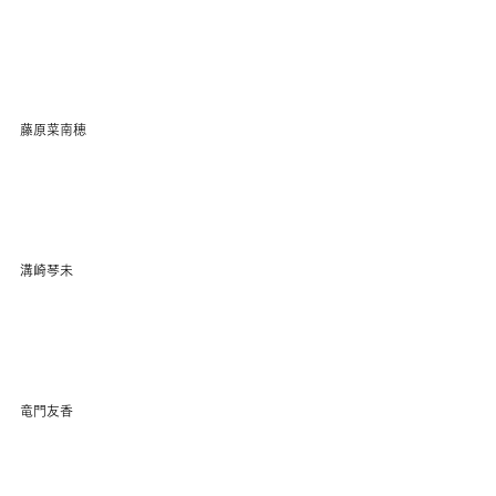
藤原菜南穂
溝崎琴未
竜門友香