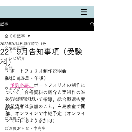
記事
全ての記事
2022年9月4日
読了時間: 1分
全ての記事
22年9月告知事項（受験
テレビ紹介
科）
新聞
・ポートフォリオ制作説明会　
9/10（白島・午後）
雑誌 ほか
予約必要。
ポートフォリオの制作に
ウェブメディア
ついて、合格資料の紹介と実制作の進
こども通信4月号
め方などについて指導。総合型選抜受
験希望者は参加のこと。白島教室で開
ロボット
講、オンラインで中継予定（オンライ
ぱお展こども
ンでは自宅より参加可）
ぱお展おとな・中高生