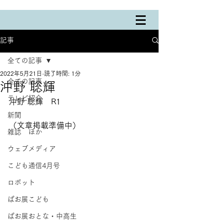
記事
全ての記事
2022年5月21日
読了時間: 1分
全ての記事
沖野 聡輝
テレビ紹介
沖野 聡輝　R1
新聞
（文章掲載準備中）
雑誌 ほか
ウェブメディア
こども通信4月号
ロボット
ぱお展こども
ぱお展おとな・中高生