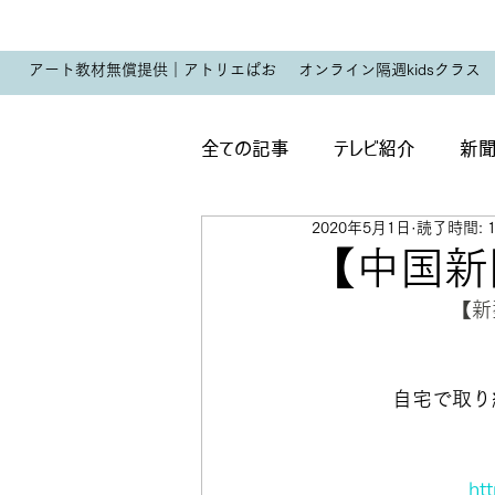
アート教材無償提供｜アトリエぱお
オンライン隔週kidsクラス
全ての記事
テレビ紹介
新
2020年5月1日
読了時間: 
ぱお展こども
ぱお展おとな
【中国新聞
【新
受験科自由制作作品
受験
自宅で取り
ht