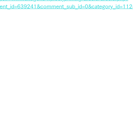
nt_id=639241&comment_sub_id=0&category_id=112