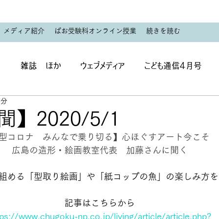
メディア紹介
ぱお受験科オンライン授業
続きを読む
聞
雑誌 ほか
ウェブメディア
こども通信4月号
1分
・中高生
ぱお展全体共通
受験科
受験科クービ
】2020/5/1
型コロナ　みんなで乗り切る】心ほぐすアート今こそ　
科コミルの使い方
広島の造形・絵画教室代表　加藤さんに聞く
組める「型取り絵画」や「紙コップの魚」の楽しみ方を
記事はこちらから
tps://www.chugoku-np.co.jp/living/article/article.php?